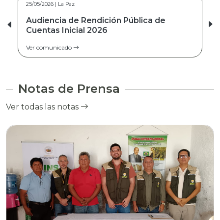
25/05/2026 | La Paz
26/03/2026 | Cochabamba
Audiencia de Rendición Pública de
Audiencia de Rendición Pública de
Cuentas Inicial 2026
Cuentas Final 2025
Ver comunicado
Ver comunicado
Notas de Prensa
Ver todas las notas