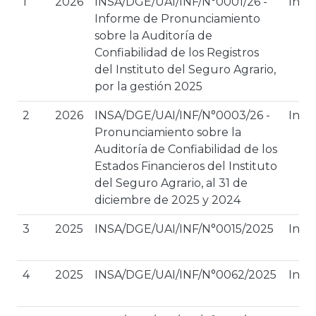
1
2026
INSA/DGE/UAI/INF/N°0001/26 -
Inte
Informe de Pronunciamiento
sobre la Auditoría de
Confiabilidad de los Registros
del Instituto del Seguro Agrario,
por la gestión 2025
2
2026
INSA/DGE/UAI/INF/N°0003/26 -
Inte
Pronunciamiento sobre la
Auditoría de Confiabilidad de los
Estados Financieros del Instituto
del Seguro Agrario, al 31 de
diciembre de 2025 у 2024
3
2025
INSA/DGE/UAI/INF/N°0015/2025
Inte
4
2025
INSA/DGE/UAI/INF/N°0062/2025
Inte