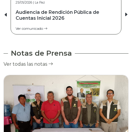
25/05/2026 | La Paz
26/03/2026 | Cochabamba
Audiencia de Rendición Pública de
Audiencia de Rendición Pública de
Cuentas Inicial 2026
Cuentas Final 2025
Ver comunicado
Ver comunicado
Notas de Prensa
Ver todas las notas