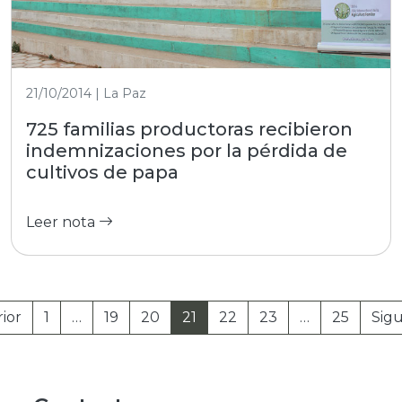
21/10/2014 | La Paz
725 familias productoras recibieron
indemnizaciones por la pérdida de
cultivos de papa
Leer nota
ior
1
…
19
20
21
22
23
…
25
Sigu