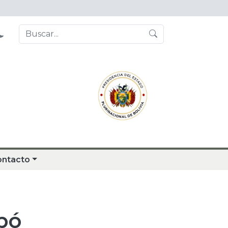
ontacto
ipó