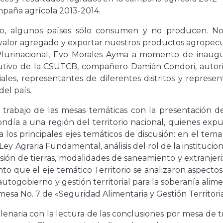
mpaña agrícola 2013-2014.
do, algunos países sólo consumen y no producen. No
 valor agregado y exportar nuestros productos agropecu
Plurinacional, Evo Morales Ayma a momento de inaugu
utivo de la CSUTCB, compañero Damián Condori, autor
iales, representantes de diferentes distritos y represe
el país.
l trabajo de las mesas temáticas con la presentación d
ondía a una región del territorio nacional, quienes exp
 los principales ejes temáticos de discusión: en el tema
Ley Agraria Fundamental, análisis del rol de la institucio
ersión de tierras, modalidades de saneamiento y extranjer
anto que el eje temático Territorio se analizaron aspecto
 autogobierno y gestión territorial para la soberanía alime
mesa No. 7 de «Seguridad Alimentaria y Gestión Territoria
 plenaria con la lectura de las conclusiones por mesa de t