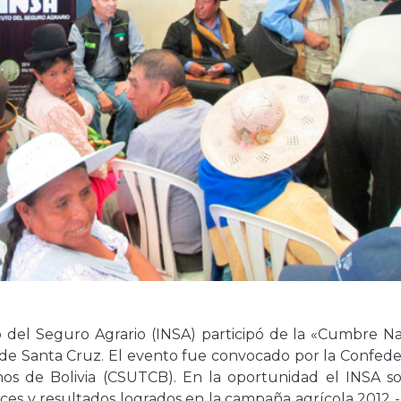
uto del Seguro Agrario (INSA) participó de la «Cumbre N
ad de Santa Cruz. El evento fue convocado por la Confed
os de Bolivia (CSUTCB). En la oportunidad el INSA soc
nces y resultados logrados en la campaña agrícola 2012 