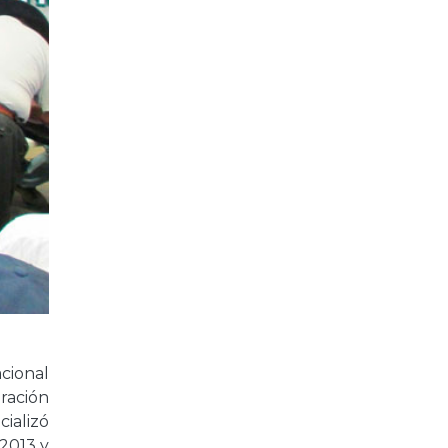
acional
eración
ializó
-2013 y