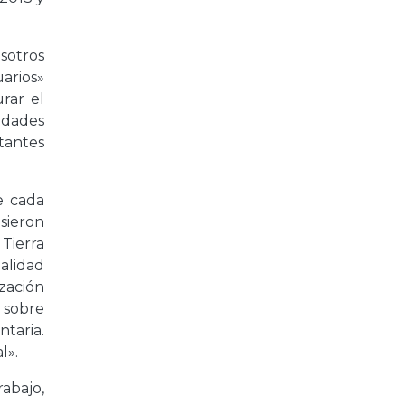
sotros
arios»
rar el
idades
ntantes
e cada
usieron
 Tierra
nalidad
ización
s sobre
ntaria.
l».
rabajo,